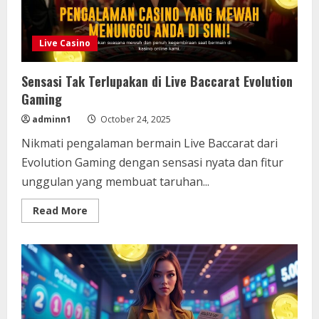
Live Casino
Sensasi Tak Terlupakan di Live Baccarat Evolution
Gaming
adminn1
October 24, 2025
Nikmati pengalaman bermain Live Baccarat dari
Evolution Gaming dengan sensasi nyata dan fitur
unggulan yang membuat taruhan...
Read
Read More
more
about
Sensasi
Tak
Terlupakan
di
Live
Baccarat
Evolution
Gaming