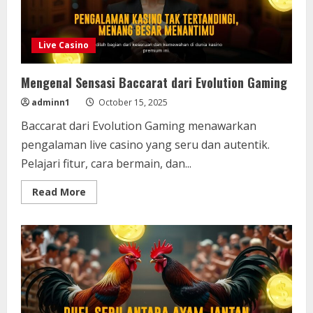
Live Casino
Mengenal Sensasi Baccarat dari Evolution Gaming
adminn1
October 15, 2025
Baccarat dari Evolution Gaming menawarkan
pengalaman live casino yang seru dan autentik.
Pelajari fitur, cara bermain, dan...
Read
Read More
more
about
Mengenal
Sensasi
Baccarat
dari
Evolution
Gaming