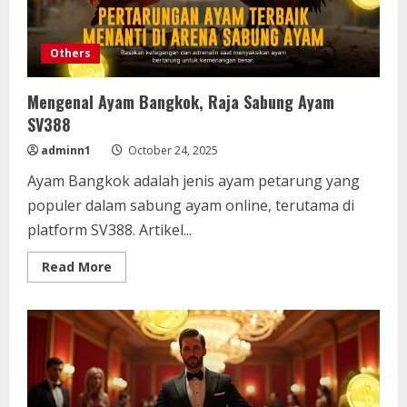
Others
Mengenal Ayam Bangkok, Raja Sabung Ayam
SV388
adminn1
October 24, 2025
Ayam Bangkok adalah jenis ayam petarung yang
populer dalam sabung ayam online, terutama di
platform SV388. Artikel...
Read
Read More
more
about
Mengenal
Ayam
Bangkok,
Raja
Sabung
Ayam
SV388