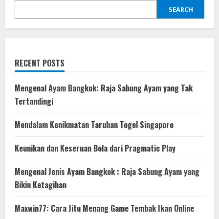
SEARCH
RECENT POSTS
Mengenal Ayam Bangkok: Raja Sabung Ayam yang Tak
Tertandingi
Mendalam Kenikmatan Taruhan Togel Singapore
Keunikan dan Keseruan Bola dari Pragmatic Play
Mengenal Jenis Ayam Bangkok : Raja Sabung Ayam yang
Bikin Ketagihan
Maxwin77: Cara Jitu Menang Game Tembak Ikan Online