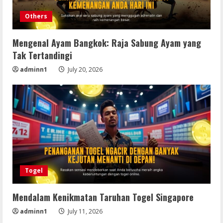
Others
Mengenal Ayam Bangkok: Raja Sabung Ayam yang
Tak Tertandingi
adminn1
July 20, 2026
Togel
Mendalam Kenikmatan Taruhan Togel Singapore
adminn1
July 11, 2026