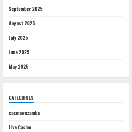
September 2025
August 2025
July 2025
June 2025
May 2025
CATEGORIES
casinowazamba
Live Casino