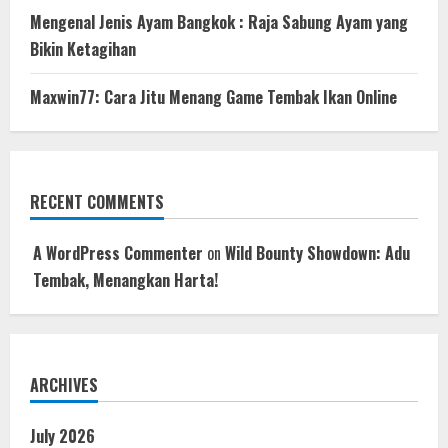
Mengenal Jenis Ayam Bangkok : Raja Sabung Ayam yang
Bikin Ketagihan
Maxwin77: Cara Jitu Menang Game Tembak Ikan Online
RECENT COMMENTS
A WordPress Commenter
on
Wild Bounty Showdown: Adu
Tembak, Menangkan Harta!
ARCHIVES
July 2026