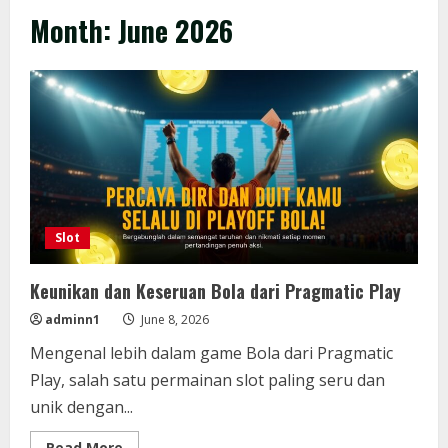
Month:
June 2026
Slot
Keunikan dan Keseruan Bola dari Pragmatic Play
adminn1
June 8, 2026
Mengenal lebih dalam game Bola dari Pragmatic
Play, salah satu permainan slot paling seru dan
unik dengan...
Read
Read More