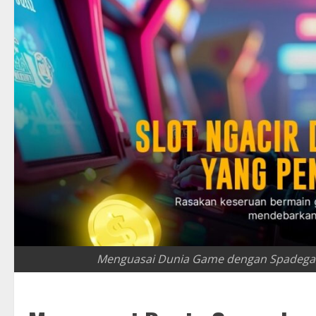
Menguasai Dunia Game dengan Spadegami