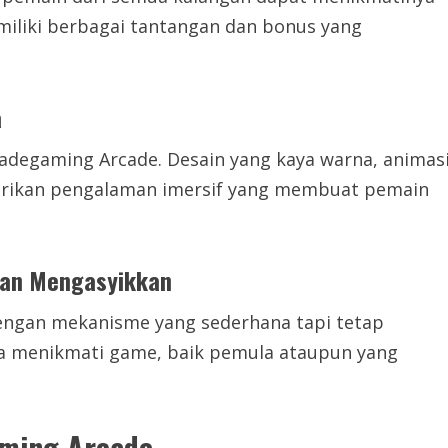
emiliki berbagai tantangan dan bonus yang
a
Spadegaming Arcade. Desain yang kaya warna, animas
erikan pengalaman imersif yang membuat pemain
dan Mengasyikkan
dengan mekanisme yang sederhana tapi tetap
a menikmati game, baik pemula ataupun yang
aming Arcade