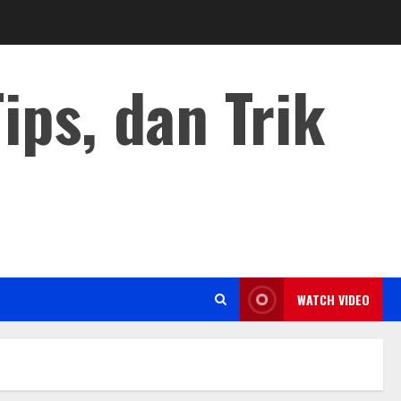
ips, dan Trik
WATCH VIDEO