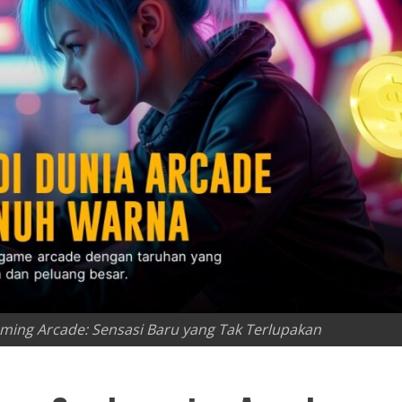
ng Arcade: Sensasi Baru yang Tak Terlupakan