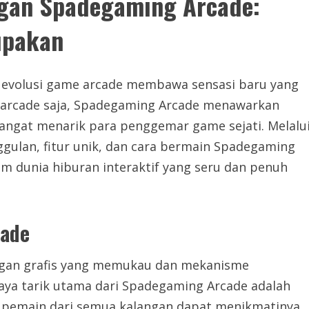
gan Spadegaming Arcade:
upakan
evolusi game arcade membawa sensasi baru yang
arcade saja, Spadegaming Arcade menawarkan
sangat menarik para penggemar game sejati. Melalu
nggulan, fitur unik, dan cara bermain Spadegaming
 dunia hiburan interaktif yang seru dan penuh
cade
engan grafis yang memukau dan mekanisme
aya tarik utama dari Spadegaming Arcade adalah
a pemain dari semua kalangan dapat menikmatinya