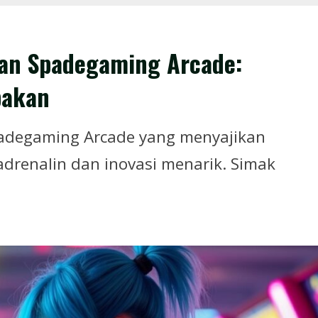
an Spadegaming Arcade:
pakan
adegaming Arcade yang menyajikan
renalin dan inovasi menarik. Simak