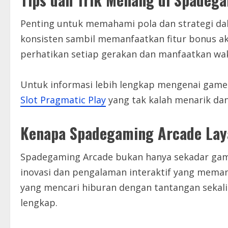
Penting untuk memahami pola dan strategi d
konsisten sambil memanfaatkan fitur bonus a
perhatikan setiap gerakan dan manfaatkan wak
Untuk informasi lebih lengkap mengenai game s
Slot Pragmatic Play
yang tak kalah menarik da
Kenapa Spadegaming Arcade Lay
Spadegaming Arcade bukan hanya sekadar gam
inovasi dan pengalaman interaktif yang meman
yang mencari hiburan dengan tantangan sekal
lengkap.