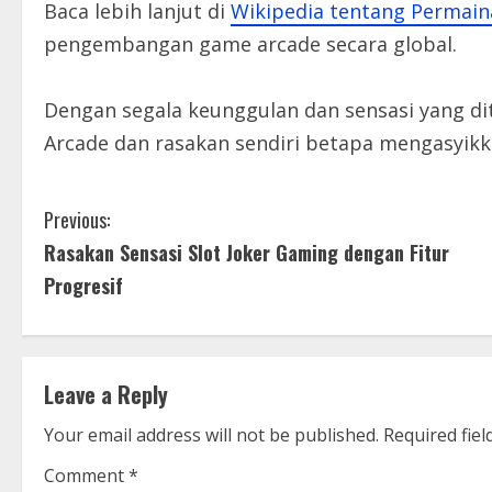
Baca lebih lanjut di
Wikipedia tentang Permain
pengembangan game arcade secara global.
Dengan segala keunggulan dan sensasi yang d
Arcade dan rasakan sendiri betapa mengasyikk
C
Previous:
Rasakan Sensasi Slot Joker Gaming dengan Fitur
o
Progresif
n
t
Leave a Reply
i
Your email address will not be published.
Required fie
n
Comment
*