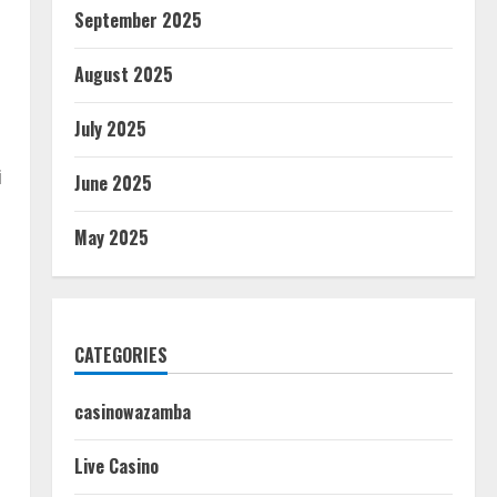
September 2025
August 2025
July 2025
i
June 2025
May 2025
CATEGORIES
casinowazamba
Live Casino