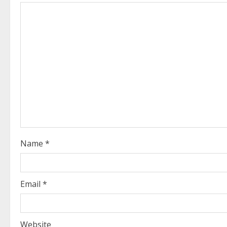
u
e
R
e
a
d
i
Name
*
n
g
Email
*
Website