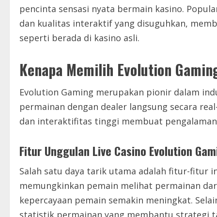
pencinta sensasi nyata bermain kasino. Popular
dan kualitas interaktif yang disuguhkan, me
seperti berada di kasino asli.
Kenapa Memilih Evolution Gaming
Evolution Gaming merupakan pionir dalam ind
permainan dengan dealer langsung secara real
dan interaktifitas tinggi membuat pengalama
Fitur Unggulan Live Casino Evolution Gam
Salah satu daya tarik utama adalah fitur-fitur 
memungkinkan pemain melihat permainan dari 
kepercayaan pemain semakin meningkat. Selain
statistik permainan yang membantu strategi t