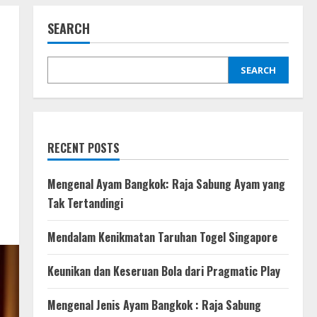
SEARCH
SEARCH
RECENT POSTS
Mengenal Ayam Bangkok: Raja Sabung Ayam yang
Tak Tertandingi
Mendalam Kenikmatan Taruhan Togel Singapore
Keunikan dan Keseruan Bola dari Pragmatic Play
Mengenal Jenis Ayam Bangkok : Raja Sabung