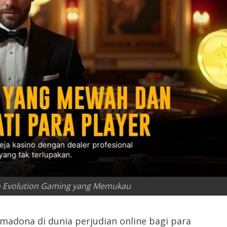
no Evolution Gaming yang Memukau
imadona di dunia perjudian online bagi para