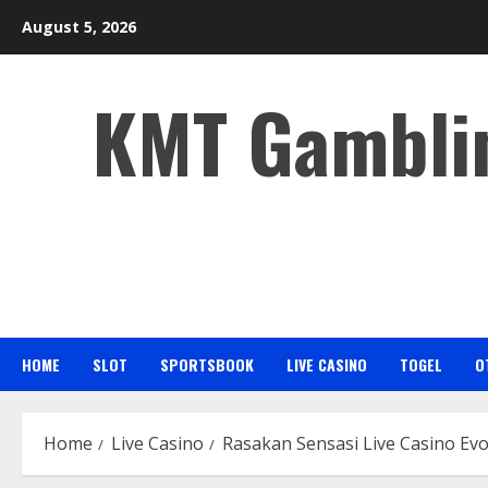
Skip
August 5, 2026
to
content
KMT Gambling
HOME
SLOT
SPORTSBOOK
LIVE CASINO
TOGEL
O
Home
Live Casino
Rasakan Sensasi Live Casino E