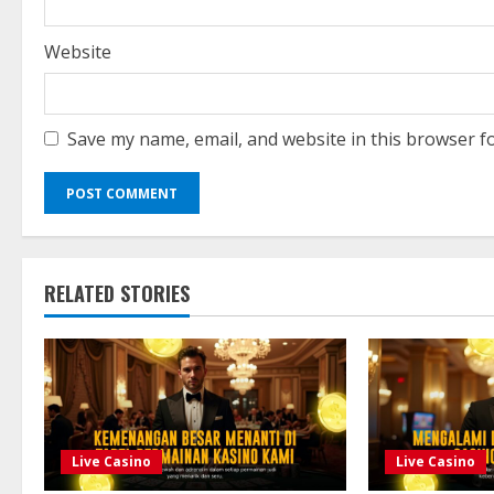
Website
Save my name, email, and website in this browser f
RELATED STORIES
Live Casino
Live Casino