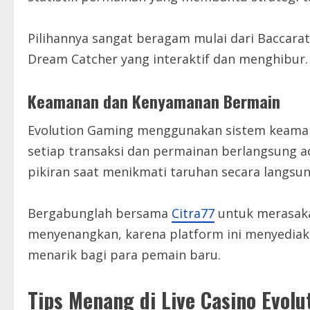
Pilihannya sangat beragam mulai dari Baccarat,
Dream Catcher yang interaktif dan menghibur.
Keamanan dan Kenyamanan Bermain
Evolution Gaming menggunakan sistem keamana
setiap transaksi dan permainan berlangsung a
pikiran saat menikmati taruhan secara langsun
Bergabunglah bersama
Citra77
untuk merasaka
menyenangkan, karena platform ini menyediaka
menarik bagi para pemain baru.
Tips Menang di Live Casino Evol