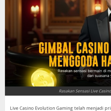
Rasakan Sensasi Live Casi
Live Casino Evolution Gaming telah menjadi pr