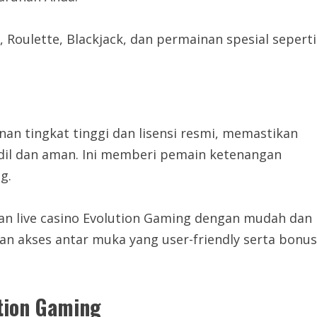
 Roulette, Blackjack, dan permainan spesial seperti
n tingkat tinggi dan lisensi resmi, memastikan
dil dan aman. Ini memberi pemain ketenangan
g.
n live casino Evolution Gaming dengan mudah dan
n akses antar muka yang user-friendly serta bonus
ution Gaming