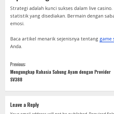
Strategi adalah kunci sukses dalam live casino
statistik yang disediakan. Bermain dengan saba
emosi.
Baca artikel menarik sejenisnya tentang
game s
Anda.
C
Previous:
Mengungkap Rahasia Sabung Ayam dengan Provider
o
SV388
n
t
Leave a Reply
i