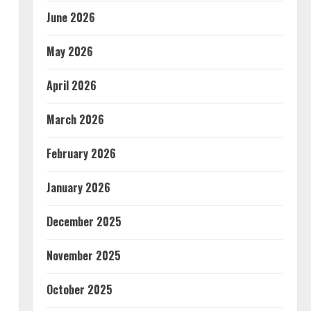
June 2026
May 2026
April 2026
March 2026
February 2026
January 2026
December 2025
November 2025
October 2025