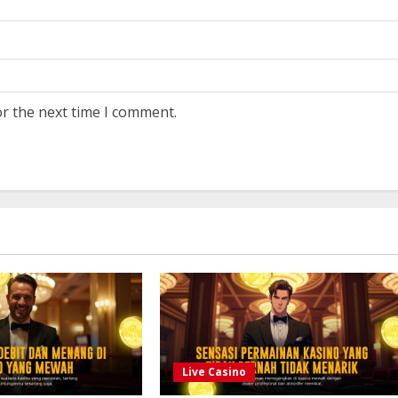
or the next time I comment.
Live Casino