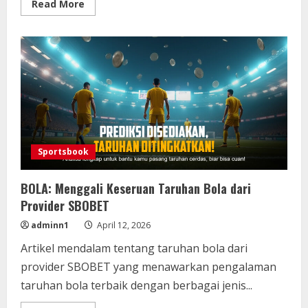
Read
Read More
more
about
Maxwin77
Login:
Menyelami
Keseruan
Game
Arcade
dari
CQ9
Sportsbook
BOLA: Menggali Keseruan Taruhan Bola dari
Provider SBOBET
adminn1
April 12, 2026
Artikel mendalam tentang taruhan bola dari
provider SBOBET yang menawarkan pengalaman
taruhan bola terbaik dengan berbagai jenis...