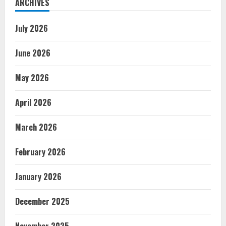
ARCHIVES
July 2026
June 2026
May 2026
April 2026
March 2026
February 2026
January 2026
December 2025