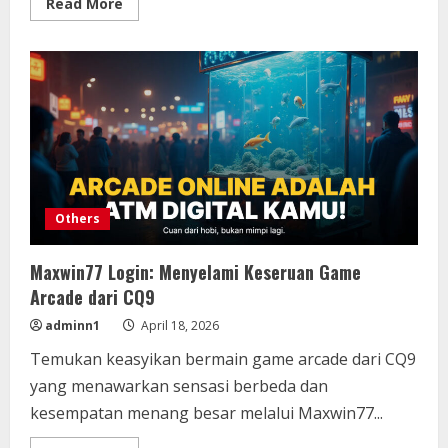
Read
Read More
more
about
CQ9
Arcade:
Sensasi
Bermain
Game
Arcade
dengan
Keseruan
Tiada
Duanya
Others
Maxwin77 Login: Menyelami Keseruan Game
Arcade dari CQ9
adminn1
April 18, 2026
Temukan keasyikan bermain game arcade dari CQ9
yang menawarkan sensasi berbeda dan
kesempatan menang besar melalui Maxwin77...