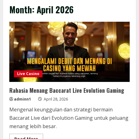
Month:
April 2026
Live Casino
Rahasia Menang Baccarat Live Evolution Gaming
adminn1
April 28, 2026
Mengenal keunggulan dan strategi bermain
Baccarat Live dari Evolution Gaming untuk peluang
menang lebih besar.
Read
Read More