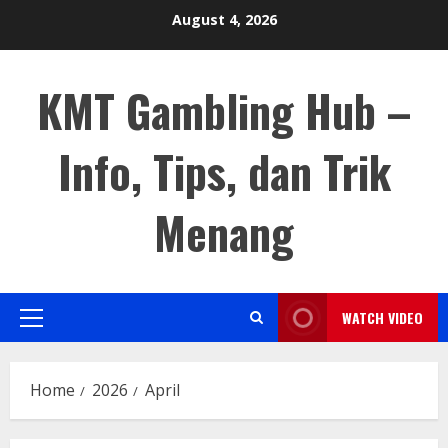
Skip
August 4, 2026
to
content
KMT Gambling Hub –
Info, Tips, dan Trik
Menang
WATCH VIDEO
Primary
Menu
Home
2026
April