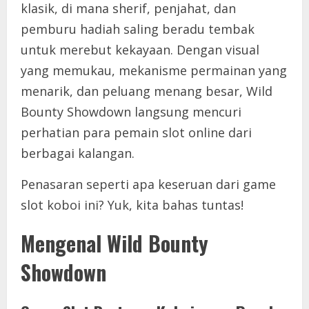
klasik, di mana sherif, penjahat, dan
pemburu hadiah saling beradu tembak
untuk merebut kekayaan. Dengan visual
yang memukau, mekanisme permainan yang
menarik, dan peluang menang besar, Wild
Bounty Showdown langsung mencuri
perhatian para pemain slot online dari
berbagai kalangan.
Penasaran seperti apa keseruan dari game
slot koboi ini? Yuk, kita bahas tuntas!
Mengenal Wild Bounty
Showdown