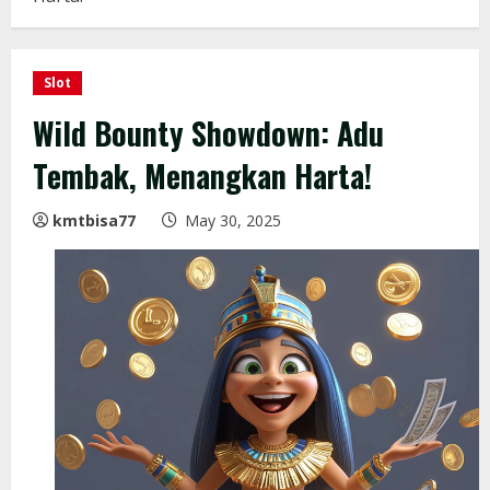
Slot
Wild Bounty Showdown: Adu
Tembak, Menangkan Harta!
kmtbisa77
May 30, 2025