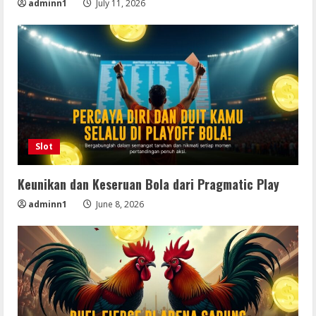
adminn1
July 11, 2026
Slot
Keunikan dan Keseruan Bola dari Pragmatic Play
adminn1
June 8, 2026