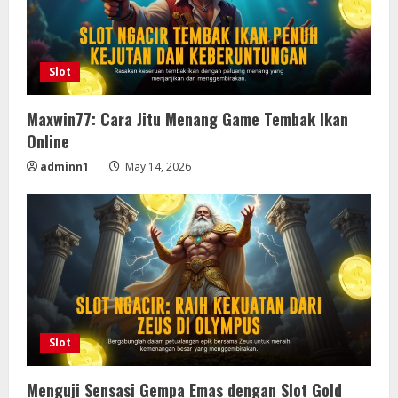
Slot
Maxwin77: Cara Jitu Menang Game Tembak Ikan
Online
adminn1
May 14, 2026
Slot
Menguji Sensasi Gempa Emas dengan Slot Gold