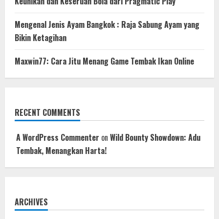
Keunikan dan Keseruan Bola dari Pragmatic Play
Mengenal Jenis Ayam Bangkok : Raja Sabung Ayam yang
Bikin Ketagihan
Maxwin77: Cara Jitu Menang Game Tembak Ikan Online
RECENT COMMENTS
A WordPress Commenter
on
Wild Bounty Showdown: Adu
Tembak, Menangkan Harta!
ARCHIVES