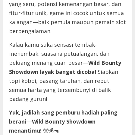
yang seru, potensi kemenangan besar, dan
fitur-fitur unik, game ini cocok untuk semua
kalangan—baik pemula maupun pemain slot
berpengalaman.
Kalau kamu suka sensasi tembak-
menembak, suasana petualangan, dan
peluang menang cuan besar—
Wild Bounty
Showdown layak banget dicoba!
Siapkan
topi koboi, pasang taruhan, dan rebut
semua harta yang tersembunyi di balik
padang gurun!
Yuk, jadilah sang pemburu hadiah paling
berani—Wild Bounty Showdown
menantimu!
🤠💰🔫