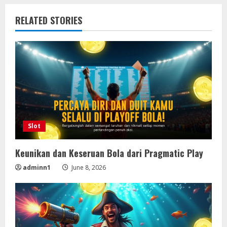
RELATED STORIES
Slot
Keunikan dan Keseruan Bola dari Pragmatic Play
adminn1
June 8, 2026