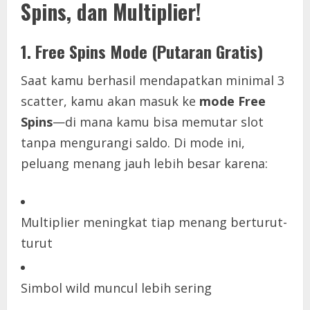
Spins, dan Multiplier!
1.
Free Spins Mode (Putaran Gratis)
Saat kamu berhasil mendapatkan minimal 3
scatter, kamu akan masuk ke
mode Free
Spins
—di mana kamu bisa memutar slot
tanpa mengurangi saldo. Di mode ini,
peluang menang jauh lebih besar karena:
Multiplier meningkat tiap menang berturut-
turut
Simbol wild muncul lebih sering