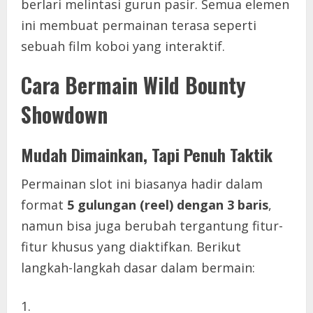
berlari melintasi gurun pasir. Semua elemen
ini membuat permainan terasa seperti
sebuah film koboi yang interaktif.
Cara Bermain Wild Bounty
Showdown
Mudah Dimainkan, Tapi Penuh Taktik
Permainan slot ini biasanya hadir dalam
format
5 gulungan (reel) dengan 3 baris
,
namun bisa juga berubah tergantung fitur-
fitur khusus yang diaktifkan. Berikut
langkah-langkah dasar dalam bermain: