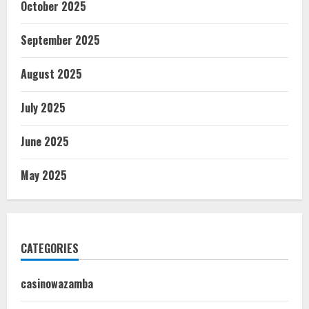
October 2025
September 2025
August 2025
July 2025
June 2025
May 2025
CATEGORIES
casinowazamba