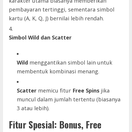
karakter utama biasanya memberikan
pembayaran tertinggi, sementara simbol
kartu (A, K, Q, J) bernilai lebih rendah.
Simbol Wild dan Scatter
Wild
menggantikan simbol lain untuk
membentuk kombinasi menang.
Scatter
memicu fitur
Free Spins
jika
muncul dalam jumlah tertentu (biasanya
3 atau lebih).
Fitur Spesial: Bonus, Free