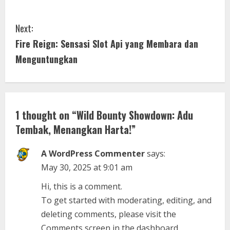
C
Next:
o
Fire Reign: Sensasi Slot Api yang Membara dan
Menguntungkan
n
t
i
1 thought on “
Wild Bounty Showdown: Adu
n
Tembak, Menangkan Harta!
”
u
A WordPress Commenter
says:
May 30, 2025 at 9:01 am
e
Hi, this is a comment.
R
To get started with moderating, editing, and
e
deleting comments, please visit the
Comments screen in the dashboard.