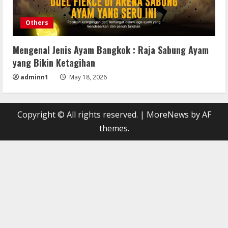
Others
Mengenal Jenis Ayam Bangkok : Raja Sabung Ayam
yang Bikin Ketagihan
adminn1
May 18, 2026
Copyright © All rights reserved.
|
MoreNews
by AF
themes.