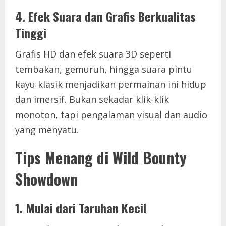
4.
Efek Suara dan Grafis Berkualitas
Tinggi
Grafis HD dan efek suara 3D seperti
tembakan, gemuruh, hingga suara pintu
kayu klasik menjadikan permainan ini hidup
dan imersif. Bukan sekadar klik-klik
monoton, tapi pengalaman visual dan audio
yang menyatu.
Tips Menang di Wild Bounty
Showdown
1.
Mulai dari Taruhan Kecil