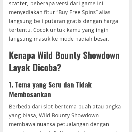
scatter, beberapa versi dari game ini
menyediakan fitur “Buy Free Spins” alias
langsung beli putaran gratis dengan harga
tertentu. Cocok untuk kamu yang ingin
langsung masuk ke mode hadiah besar.
Kenapa Wild Bounty Showdown
Layak Dicoba?
1.
Tema yang Seru dan Tidak
Membosankan
Berbeda dari slot bertema buah atau angka
yang biasa, Wild Bounty Showdown
membawa nuansa petualangan dengan