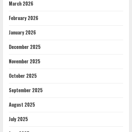
March 2026
February 2026
January 2026
December 2025
November 2025
October 2025
September 2025
August 2025
July 2025