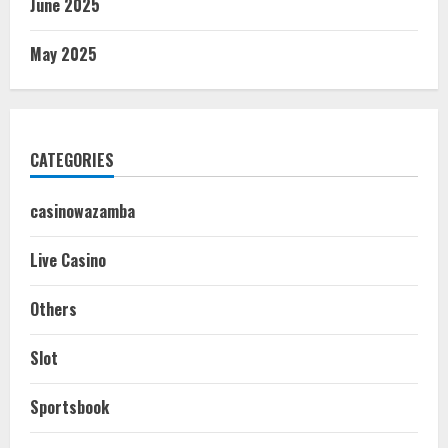
June 2025
May 2025
CATEGORIES
casinowazamba
Live Casino
Others
Slot
Sportsbook