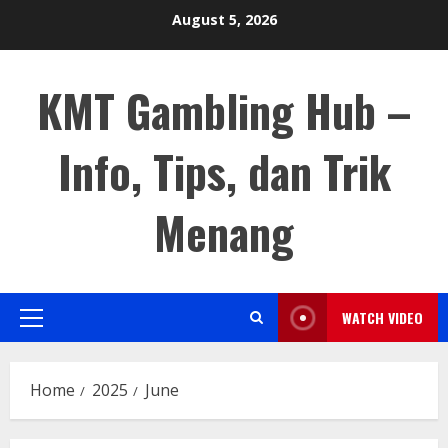
Skip
August 5, 2026
to
content
KMT Gambling Hub –
Info, Tips, dan Trik
Menang
WATCH VIDEO
Primary
Menu
Home
2025
June