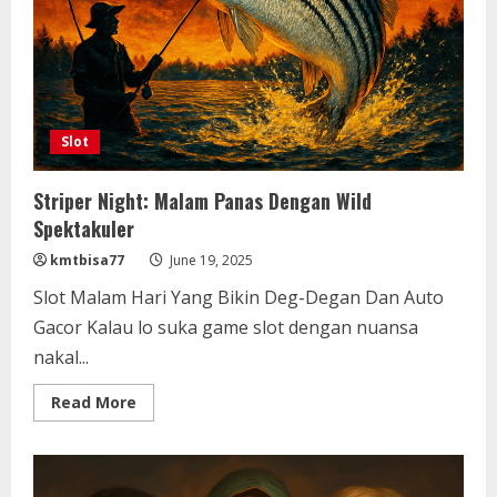
Slot
Striper Night: Malam Panas Dengan Wild
Spektakuler
kmtbisa77
June 19, 2025
Slot Malam Hari Yang Bikin Deg-Degan Dan Auto
Gacor Kalau lo suka game slot dengan nuansa
nakal...
Read
Read More
more
about
Striper
Night:
Malam
Panas