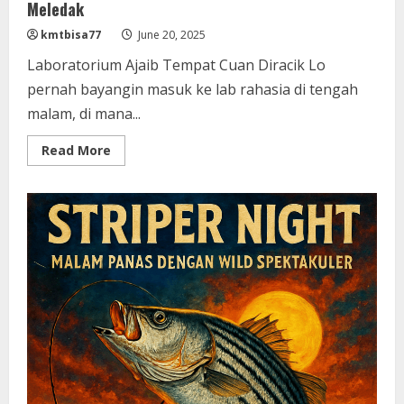
Meledak
kmtbisa77
June 20, 2025
Laboratorium Ajaib Tempat Cuan Diracik Lo
pernah bayangin masuk ke lab rahasia di tengah
malam, di mana...
Read
Read More
more
about
Alchemist:
Ramuan
Sakti
Pembawa
Jackpot
Meledak