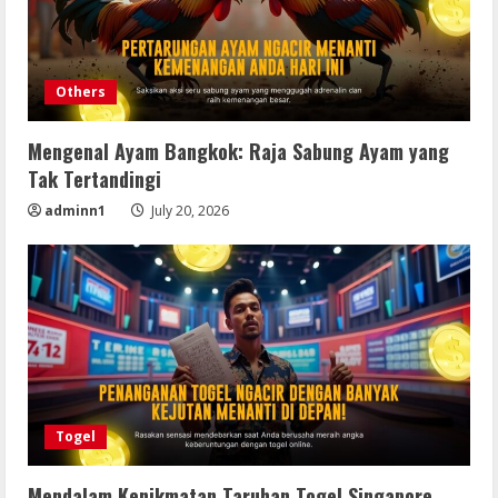
Others
Mengenal Ayam Bangkok: Raja Sabung Ayam yang
Tak Tertandingi
adminn1
July 20, 2026
Togel
Mendalam Kenikmatan Taruhan Togel Singapore