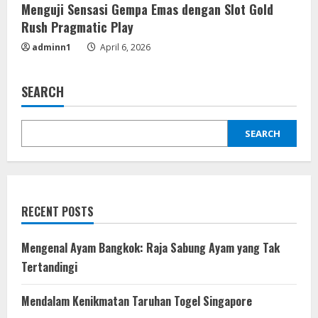
Menguji Sensasi Gempa Emas dengan Slot Gold
Rush Pragmatic Play
adminn1
April 6, 2026
SEARCH
SEARCH
RECENT POSTS
Mengenal Ayam Bangkok: Raja Sabung Ayam yang Tak
Tertandingi
Mendalam Kenikmatan Taruhan Togel Singapore