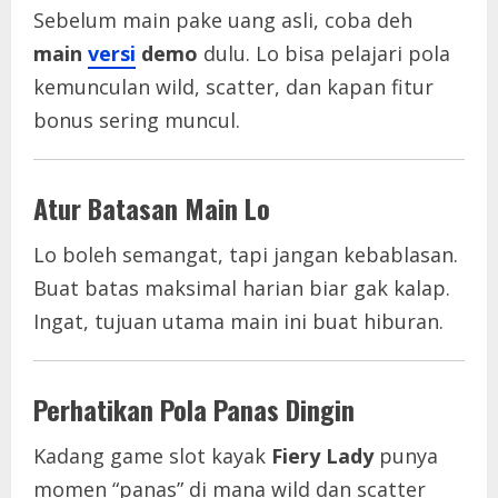
Sebelum main pake uang asli, coba deh
main
versi
demo
dulu. Lo bisa pelajari pola
kemunculan wild, scatter, dan kapan fitur
bonus sering muncul.
Atur Batasan Main Lo
Lo boleh semangat, tapi jangan kebablasan.
Buat batas maksimal harian biar gak kalap.
Ingat, tujuan utama main ini buat hiburan.
Perhatikan Pola Panas Dingin
Kadang game slot kayak
Fiery Lady
punya
momen “panas” di mana wild dan scatter