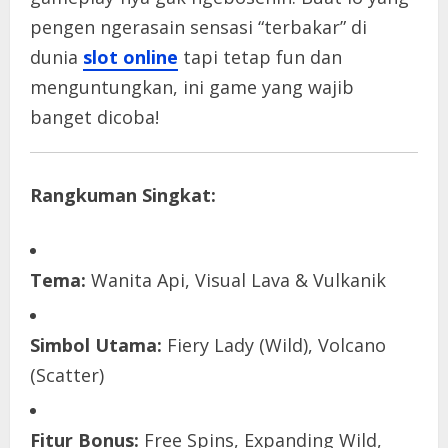
pengen ngerasain sensasi “terbakar” di
dunia
slot online
tapi tetap fun dan
menguntungkan, ini game yang wajib
banget dicoba!
Rangkuman Singkat:
Tema:
Wanita Api, Visual Lava & Vulkanik
Simbol Utama:
Fiery Lady (Wild), Volcano
(Scatter)
Fitur Bonus:
Free Spins, Expanding Wild,