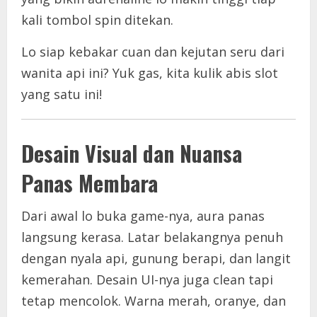
kali tombol spin ditekan.
Lo siap kebakar cuan dan kejutan seru dari
wanita api ini? Yuk gas, kita kulik abis slot
yang satu ini!
Desain Visual dan Nuansa
Panas Membara
Dari awal lo buka game-nya, aura panas
langsung kerasa. Latar belakangnya penuh
dengan nyala api, gunung berapi, dan langit
kemerahan. Desain UI-nya juga clean tapi
tetap mencolok. Warna merah, oranye, dan