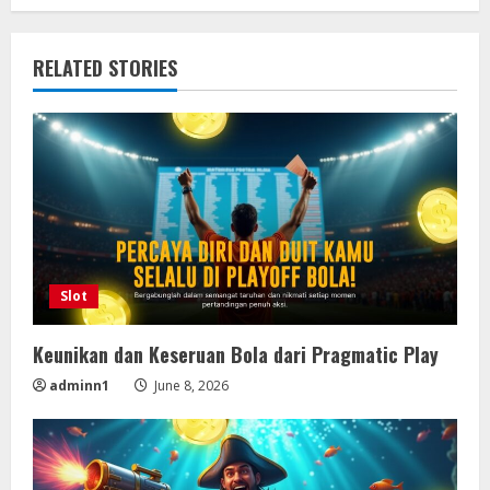
RELATED STORIES
Slot
Keunikan dan Keseruan Bola dari Pragmatic Play
adminn1
June 8, 2026