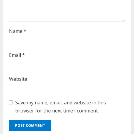
g
Name
*
Email
*
Website
Save my name, email, and website in this
browser for the next time I comment.