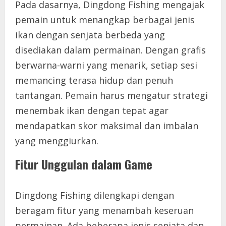
Pada dasarnya, Dingdong Fishing mengajak
pemain untuk menangkap berbagai jenis
ikan dengan senjata berbeda yang
disediakan dalam permainan. Dengan grafis
berwarna-warni yang menarik, setiap sesi
memancing terasa hidup dan penuh
tantangan. Pemain harus mengatur strategi
menembak ikan dengan tepat agar
mendapatkan skor maksimal dan imbalan
yang menggiurkan.
Fitur Unggulan dalam Game
Dingdong Fishing dilengkapi dengan
beragam fitur yang menambah keseruan
permainan. Ada beberapa jenis senjata dan