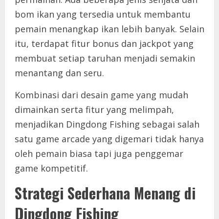
bom ikan yang tersedia untuk membantu
pemain menangkap ikan lebih banyak. Selain
itu, terdapat fitur bonus dan jackpot yang
membuat setiap taruhan menjadi semakin
menantang dan seru.
Kombinasi dari desain game yang mudah
dimainkan serta fitur yang melimpah,
menjadikan Dingdong Fishing sebagai salah
satu game arcade yang digemari tidak hanya
oleh pemain biasa tapi juga penggemar
game kompetitif.
Strategi Sederhana Menang di
Dingdong Fishing