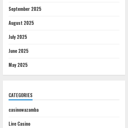
September 2025
August 2025
July 2025
June 2025
May 2025
CATEGORIES
casinowazamba
Live Casino