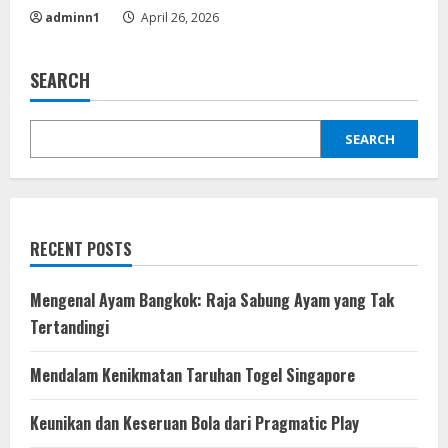
adminn1
April 26, 2026
SEARCH
SEARCH
RECENT POSTS
Mengenal Ayam Bangkok: Raja Sabung Ayam yang Tak
Tertandingi
Mendalam Kenikmatan Taruhan Togel Singapore
Keunikan dan Keseruan Bola dari Pragmatic Play