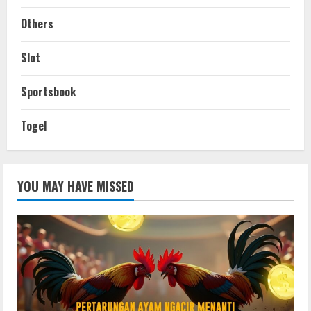
Others
Slot
Sportsbook
Togel
YOU MAY HAVE MISSED