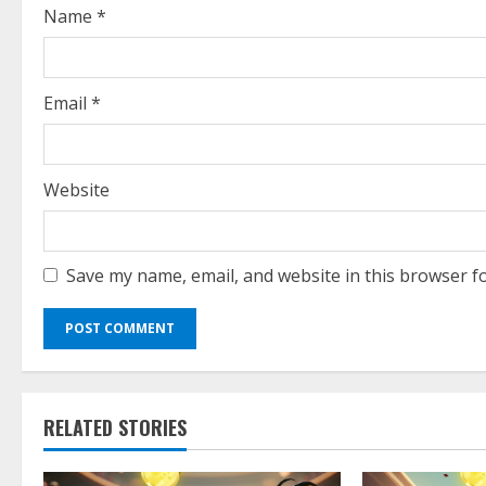
Name
*
n
g
Email
*
Website
Save my name, email, and website in this browser f
RELATED STORIES