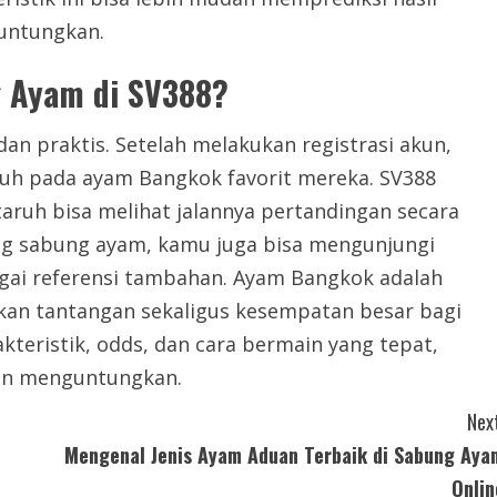
untungkan.
 Ayam di SV388?
an praktis. Setelah melakukan
registrasi akun
,
ruh pada ayam Bangkok favorit mereka. SV388
ruh bisa melihat jalannya pertandingan secara
ng sabung ayam, kamu juga bisa mengunjungi
ai referensi tambahan. Ayam Bangkok adalah
n tantangan sekaligus kesempatan besar bagi
teristik, odds, dan cara bermain yang tepat,
dan menguntungkan.
Next
Mengenal Jenis Ayam Aduan Terbaik di Sabung Aya
Onlin