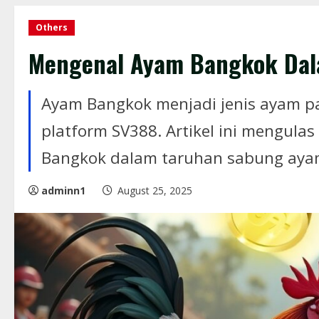
Others
Mengenal Ayam Bangkok Dal
Ayam Bangkok menjadi jenis ayam pa
platform SV388. Artikel ini mengulas
Bangkok dalam taruhan sabung aya
adminn1
August 25, 2025