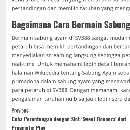
pertandingan dan memilih taruhan yang meng
Bagaimana Cara Bermain Sabung
Bermain sabung ayam di SV388 sangat mudah d
petaruh bisa memilih pertandingan dan berta
menyediakan streaming langsung sehingga peta
real-time.
Untuk memahami lebih detail tenta
halaman
Wikipedia tentang Sabung Ayam
sebag
primadona dalam sabung ayam yang menawarka
para petaruh di SV388. Dengan memahami karak
pengalaman taruhanmu bisa jauh lebih seru 
C
Previous:
Coba Peruntungan dengan Slot ‘Sweet Bonanza’ dari
o
Pragmatic Play