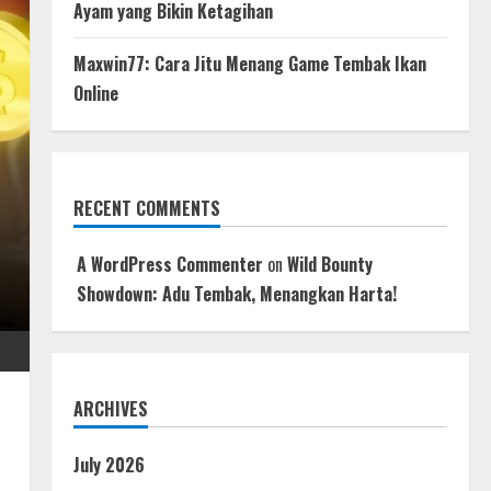
Ayam yang Bikin Ketagihan
Maxwin77: Cara Jitu Menang Game Tembak Ikan
Online
RECENT COMMENTS
A WordPress Commenter
on
Wild Bounty
Showdown: Adu Tembak, Menangkan Harta!
ARCHIVES
July 2026