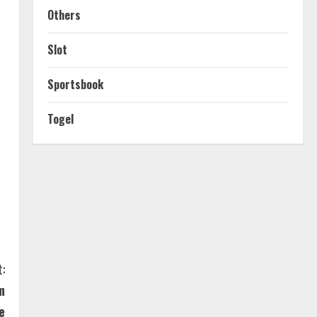
Others
Slot
Sportsbook
Togel
:
m
e