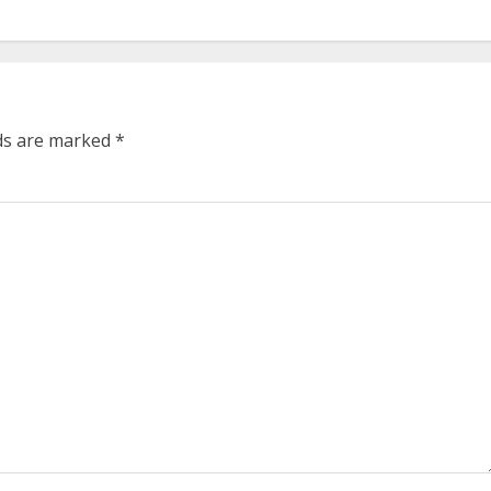
lds are marked
*