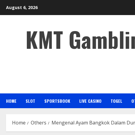
Skip
August 6, 2026
to
content
KMT Gambling
HOME
SLOT
SPORTSBOOK
LIVE CASINO
TOGEL
O
Home
Others
Mengenal Ayam Bangkok Dalam Dun