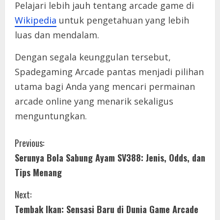
Pelajari lebih jauh tentang arcade game di
Wikipedia
untuk pengetahuan yang lebih
luas dan mendalam.
Dengan segala keunggulan tersebut,
Spadegaming Arcade pantas menjadi pilihan
utama bagi Anda yang mencari permainan
arcade online yang menarik sekaligus
menguntungkan.
C
Previous:
Serunya Bola Sabung Ayam SV388: Jenis, Odds, dan
o
Tips Menang
n
Next:
t
Tembak Ikan: Sensasi Baru di Dunia Game Arcade