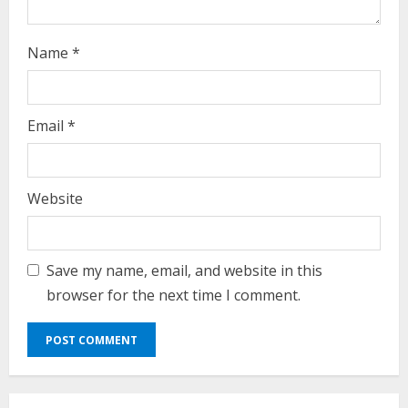
Name
*
Email
*
Website
Save my name, email, and website in this
browser for the next time I comment.