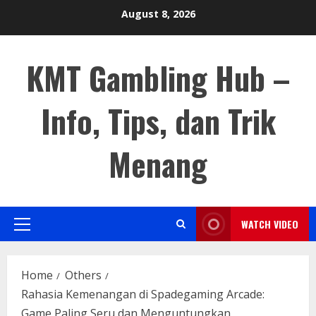
Skip
August 8, 2026
to
content
KMT Gambling Hub –
Info, Tips, dan Trik
Menang
WATCH VIDEO
Primary
Menu
Home
Others
Rahasia Kemenangan di Spadegaming Arcade:
Game Paling Seru dan Menguntungkan