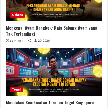
Others
Mengenal Ayam Bangkok: Raja Sabung Ayam yang
Tak Tertandingi
adminn1
July 20, 2026
Togel
Mendalam Kenikmatan Taruhan Togel Singapore