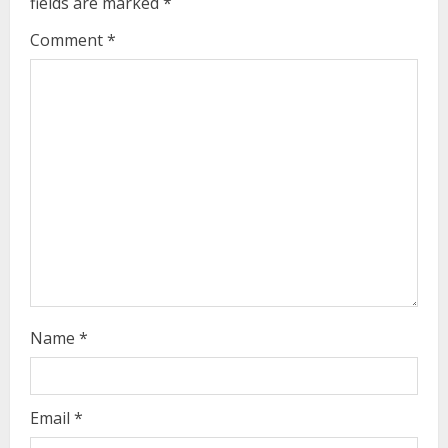
fields are marked
*
R
Comment
*
e
a
d
i
n
g
Name
*
Email
*