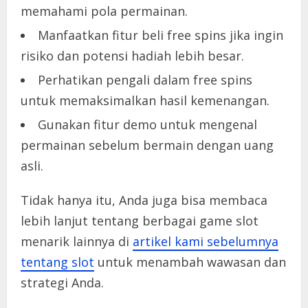
memahami pola permainan.
Manfaatkan fitur beli free spins jika ingin
risiko dan potensi hadiah lebih besar.
Perhatikan pengali dalam free spins
untuk memaksimalkan hasil kemenangan.
Gunakan fitur demo untuk mengenal
permainan sebelum bermain dengan uang
asli.
Tidak hanya itu, Anda juga bisa membaca
lebih lanjut tentang berbagai game slot
menarik lainnya di
artikel kami sebelumnya
tentang slot
untuk menambah wawasan dan
strategi Anda.