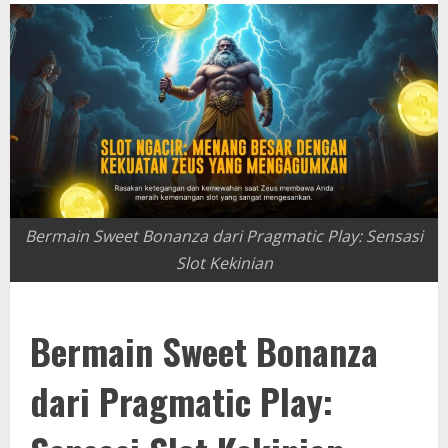
Bermain Sweet Bonanza dari Pragmatic Play: Sensasi
Slot Kekinian
Bermain Sweet Bonanza
dari Pragmatic Play: