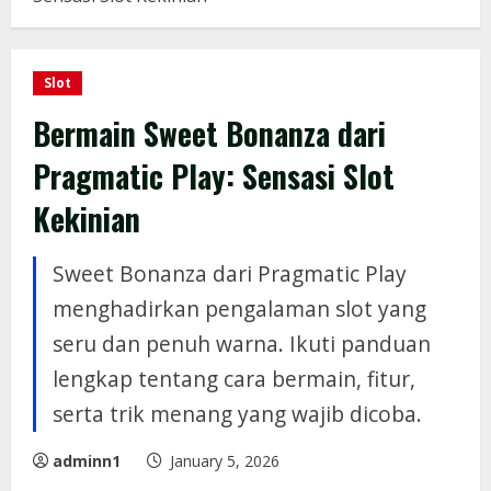
Slot
Bermain Sweet Bonanza dari
Pragmatic Play: Sensasi Slot
Kekinian
Sweet Bonanza dari Pragmatic Play
menghadirkan pengalaman slot yang
seru dan penuh warna. Ikuti panduan
lengkap tentang cara bermain, fitur,
serta trik menang yang wajib dicoba.
adminn1
January 5, 2026