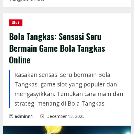
Slot
Bola Tangkas: Sensasi Seru
Bermain Game Bola Tangkas
Online
Rasakan sensasi seru bermain Bola
Tangkas, game slot yang populer dan
mengasyikkan. Temukan cara main dan
strategi menang di Bola Tangkas.
adminn1
December 13, 2025