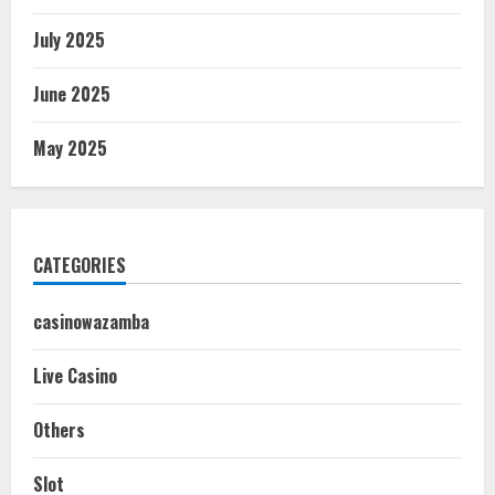
July 2025
June 2025
May 2025
CATEGORIES
casinowazamba
Live Casino
Others
Slot