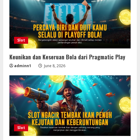
Slot
Keunikan dan Keseruan Bola dari Pragmatic Play
adminn1
June 8, 2026
Slot