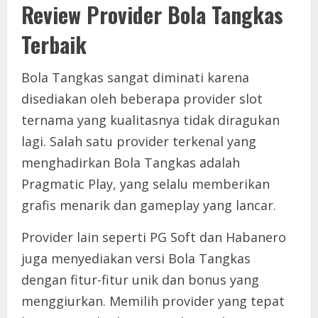
Review Provider Bola Tangkas
Terbaik
Bola Tangkas sangat diminati karena
disediakan oleh beberapa provider slot
ternama yang kualitasnya tidak diragukan
lagi. Salah satu provider terkenal yang
menghadirkan Bola Tangkas adalah
Pragmatic Play, yang selalu memberikan
grafis menarik dan gameplay yang lancar.
Provider lain seperti PG Soft dan Habanero
juga menyediakan versi Bola Tangkas
dengan fitur-fitur unik dan bonus yang
menggiurkan. Memilih provider yang tepat