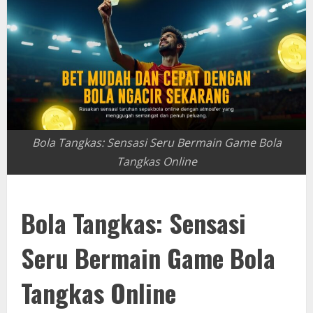
Bola Tangkas: Sensasi Seru Bermain Game Bola
Tangkas Online
Bola Tangkas: Sensasi
Seru Bermain Game Bola
Tangkas Online