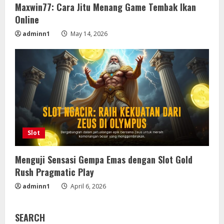
Maxwin77: Cara Jitu Menang Game Tembak Ikan
Online
adminn1
May 14, 2026
Slot
Menguji Sensasi Gempa Emas dengan Slot Gold
Rush Pragmatic Play
adminn1
April 6, 2026
SEARCH