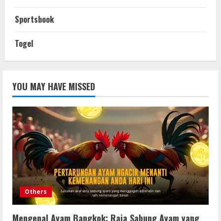
Sportsbook
Togel
YOU MAY HAVE MISSED
Others
Mengenal Ayam Bangkok: Raja Sabung Ayam yang