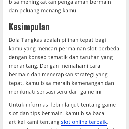
bisa meningkatkan pengalaman bermain
dan peluang menang kamu.
Kesimpulan
Bola Tangkas adalah pilihan tepat bagi
kamu yang mencari permainan slot berbeda
dengan konsep tematik dan taruhan yang
menantang. Dengan memahami cara
bermain dan menerapkan strategi yang
tepat, kamu bisa meraih kemenangan dan
menikmati sensasi seru dari game ini.
Untuk informasi lebih lanjut tentang game
slot dan tips bermain, kamu bisa baca
artikel kami tentang
slot online terbaik
.