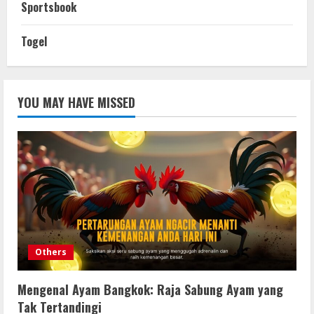
Sportsbook
Togel
YOU MAY HAVE MISSED
Others
Mengenal Ayam Bangkok: Raja Sabung Ayam yang
Tak Tertandingi