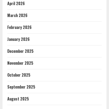
April 2026
March 2026
February 2026
January 2026
December 2025
November 2025
October 2025
September 2025
August 2025