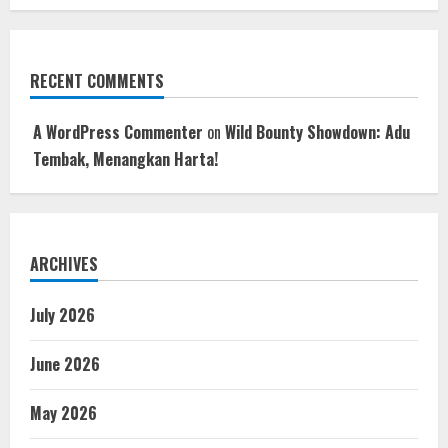
RECENT COMMENTS
A WordPress Commenter
on
Wild Bounty Showdown: Adu
Tembak, Menangkan Harta!
ARCHIVES
July 2026
June 2026
May 2026