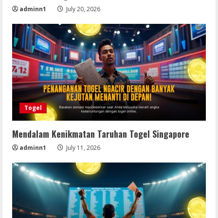
adminn1
July 20, 2026
Togel
Mendalam Kenikmatan Taruhan Togel Singapore
adminn1
July 11, 2026