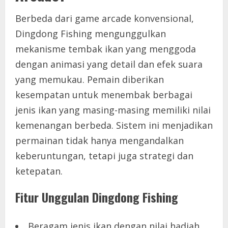
Berbeda dari game arcade konvensional,
Dingdong Fishing mengunggulkan
mekanisme tembak ikan yang menggoda
dengan animasi yang detail dan efek suara
yang memukau. Pemain diberikan
kesempatan untuk menembak berbagai
jenis ikan yang masing-masing memiliki nilai
kemenangan berbeda. Sistem ini menjadikan
permainan tidak hanya mengandalkan
keberuntungan, tetapi juga strategi dan
ketepatan.
Fitur Unggulan Dingdong Fishing
Beragam jenis ikan dengan nilai hadiah