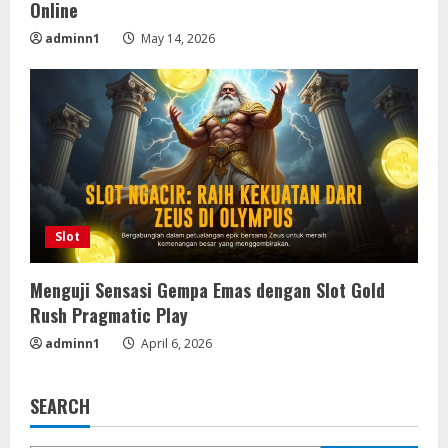
Online
adminn1
May 14, 2026
Slot
Menguji Sensasi Gempa Emas dengan Slot Gold
Rush Pragmatic Play
adminn1
April 6, 2026
SEARCH