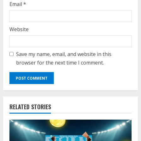
Email
*
Website
Save my name, email, and website in this
browser for the next time I comment.
RELATED STORIES