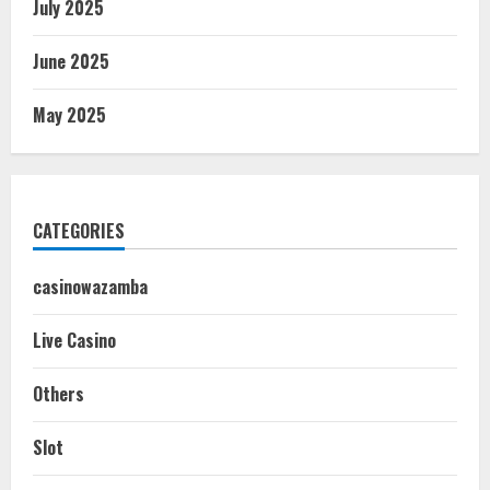
July 2025
June 2025
May 2025
CATEGORIES
casinowazamba
Live Casino
Others
Slot