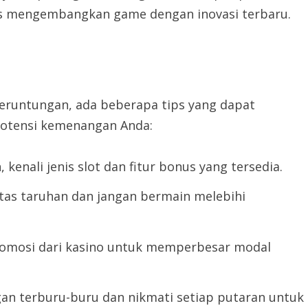
us mengembangkan game dengan inovasi terbaru.
eruntungan, ada beberapa tips yang dapat
tensi kemenangan Anda:
kenali jenis slot dan fitur bonus yang tersedia.
as taruhan dan jangan bermain melebihi
omosi dari kasino untuk memperbesar modal
an terburu-buru dan nikmati setiap putaran untuk