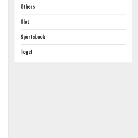
Others
Slot
Sportsbook
Togel
n