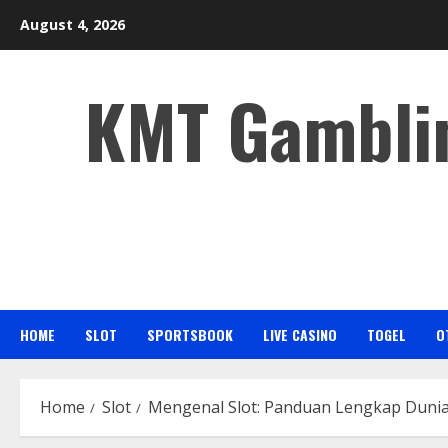
Skip
August 4, 2026
to
content
KMT Gambling
HOME
SLOT
SPORTSBOOK
LIVE CASINO
TOGEL
O
Home
Slot
Mengenal Slot: Panduan Lengkap Dunia