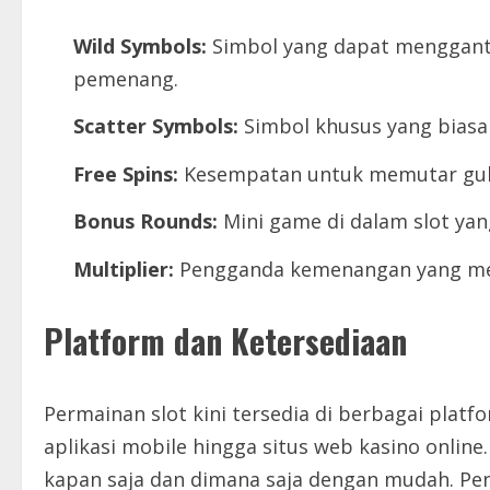
Wild Symbols:
Simbol yang dapat menggant
pemenang.
Scatter Symbols:
Simbol khusus yang biasan
Free Spins:
Kesempatan untuk memutar gulu
Bonus Rounds:
Mini game di dalam slot ya
Multiplier:
Pengganda kemenangan yang memb
Platform dan Ketersediaan
Permainan slot kini tersedia di berbagai plat
aplikasi mobile hingga situs web kasino onli
kapan saja dan dimana saja dengan mudah. Pen