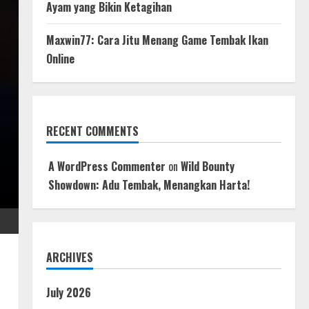
Ayam yang Bikin Ketagihan
Maxwin77: Cara Jitu Menang Game Tembak Ikan
Online
RECENT COMMENTS
A WordPress Commenter
on
Wild Bounty
Showdown: Adu Tembak, Menangkan Harta!
ARCHIVES
July 2026