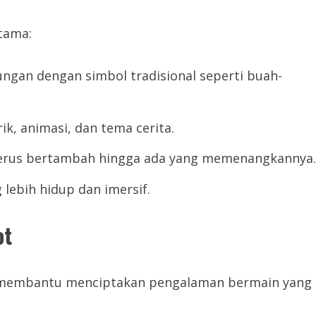
utama:
ngan dengan simbol tradisional seperti buah-
ik, animasi, dan tema cerita.
erus bertambah hingga ada yang memenangkannya.
lebih hidup dan imersif.
ot
n membantu menciptakan pengalaman bermain yang