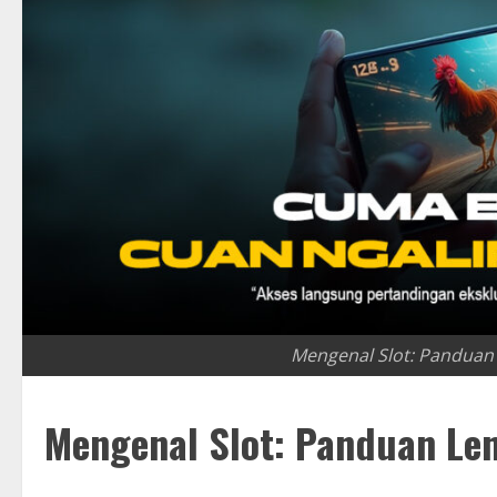
Mengenal Slot: Panduan
Mengenal Slot: Panduan Le