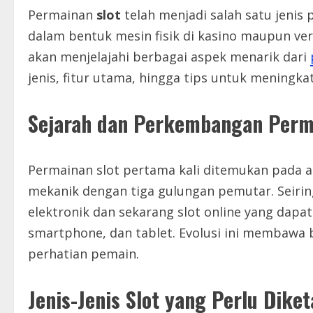
Permainan
slot
telah menjadi salah satu jenis 
dalam bentuk mesin fisik di kasino maupun versi 
akan menjelajahi berbagai aspek menarik dari
jenis, fitur utama, hingga tips untuk mening
Sejarah dan Perkembangan Perm
Permainan slot pertama kali ditemukan pada 
mekanik dengan tiga gulungan pemutar. Seiri
elektronik dan sekarang slot online yang dapa
smartphone, dan tablet. Evolusi ini membawa 
perhatian pemain.
Jenis-Jenis Slot yang Perlu Diket