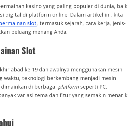
permainan kasino yang paling populer di dunia, baik
digital di platform online. Dalam artikel ini, kita
permainan slot
, termasuk sejarah, cara kerja, jenis-
katkan peluang menang Anda.
ainan Slot
akhir abad ke-19 dan awalnya menggunakan mesin
ng waktu, teknologi berkembang menjadi mesin
t dimainkan di berbagai
platform
seperti PC,
banyak variasi tema dan fitur yang semakin menarik
ahui