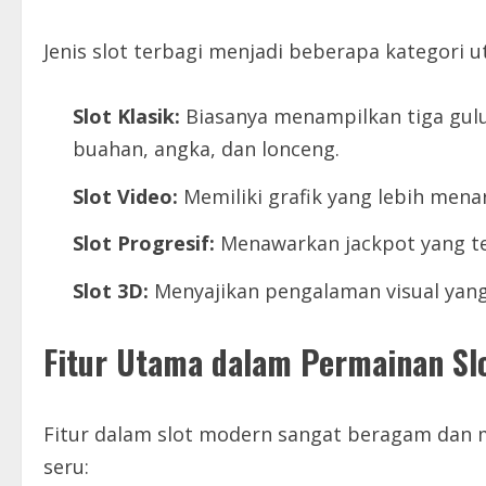
Jenis slot terbagi menjadi beberapa kategori 
Slot Klasik:
Biasanya menampilkan tiga gulu
buahan, angka, dan lonceng.
Slot Video:
Memiliki grafik yang lebih menar
Slot Progresif:
Menawarkan jackpot yang t
Slot 3D:
Menyajikan pengalaman visual yang 
Fitur Utama dalam Permainan Sl
Fitur dalam slot modern sangat beragam da
seru: