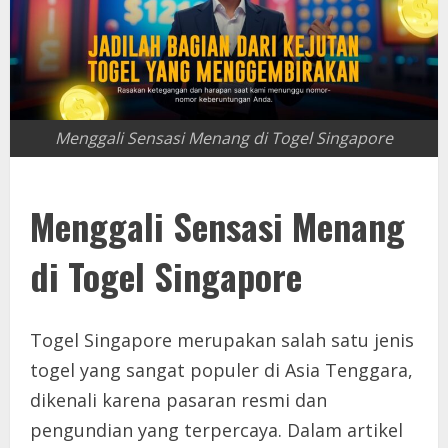
Menggali Sensasi Menang di Togel Singapore
Menggali Sensasi Menang
di Togel Singapore
Togel Singapore merupakan salah satu jenis
togel yang sangat populer di Asia Tenggara,
dikenali karena pasaran resmi dan
pengundian yang terpercaya. Dalam artikel