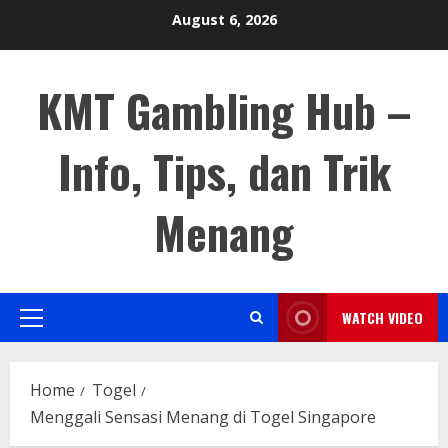
Skip
August 6, 2026
to
content
KMT Gambling Hub –
Info, Tips, dan Trik
Menang
WATCH VIDEO
Primary
Menu
Home
Togel
Menggali Sensasi Menang di Togel Singapore