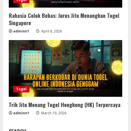
Rahasia Colok Bebas: Jurus Jitu Menangkan Togel
Singapore
adminn1
April 8, 2026
Togel
Trik Jitu Menang Togel Hongkong (HK) Terpercaya
adminn1
March 19, 2026