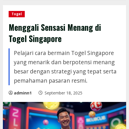
Togel
Menggali Sensasi Menang di
Togel Singapore
Pelajari cara bermain Togel Singapore
yang menarik dan berpotensi menang
besar dengan strategi yang tepat serta
pemahaman pasaran resmi.
adminn1
September 18, 2025