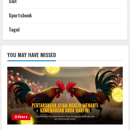
Slot
Sportsbook
Togel
YOU MAY HAVE MISSED
Others