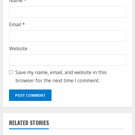
Name
*
Email
*
Website
Save my name, email, and website in this
browser for the next time I comment.
RELATED STORIES