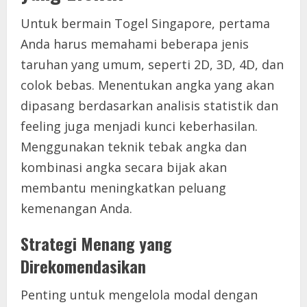
Untuk bermain Togel Singapore, pertama
Anda harus memahami beberapa jenis
taruhan yang umum, seperti 2D, 3D, 4D, dan
colok bebas. Menentukan angka yang akan
dipasang berdasarkan analisis statistik dan
feeling juga menjadi kunci keberhasilan.
Menggunakan teknik tebak angka dan
kombinasi angka secara bijak akan
membantu meningkatkan peluang
kemenangan Anda.
Strategi Menang yang
Direkomendasikan
Penting untuk mengelola modal dengan